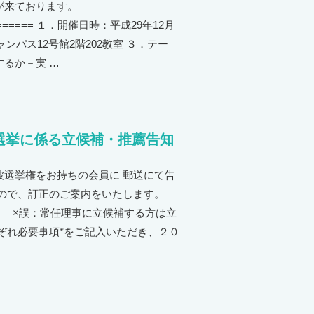
が来ております。
========== １．開催日時：平成29年12月
ャンパス12号館2階202教室 ３．テー
るか－実 …
選挙に係る立候補・推薦告知
選挙権をお持ちの会員に 郵送にて告
ので、訂正のご案内をいたします。
） ×誤：常任理事に立候補する方は立
ぞれ必要事項*をご記入いただき、２０