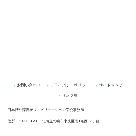
お問い合わせ
プライバシーポリシー
サイトマップ
リンク集
日本精神障害者リハビリテーション学会事務局
住所：〒060-8556 北海道札幌市中央区南1条西17丁目
札幌医科大学 保健医療学部 作業療法学第二講座 池田研究室
Mail: japr.jimukyoku@gmail.com