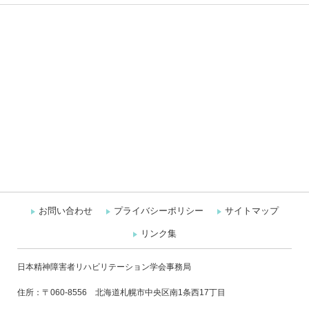
お問い合わせ
プライバシーポリシー
サイトマップ
リンク集
日本精神障害者リハビリテーション学会事務局
住所：〒060-8556 北海道札幌市中央区南1条西17丁目
札幌医科大学 保健医療学部 作業療法学第二講座 池田研究室