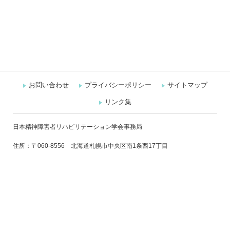
お問い合わせ
プライバシーポリシー
サイトマップ
リンク集
日本精神障害者リハビリテーション学会事務局
住所：〒060-8556 北海道札幌市中央区南1条西17丁目
札幌医科大学 保健医療学部 作業療法学第二講座 池田研究室
Mail: japr.jimukyoku@gmail.com
※学会への入会・退会やその他のお手続きに関するお問い合わせは、お問
い合わせページよりご連絡ください。
なお、恐れ入りますが健康や生活に関する個別のご相談・お問い合わせ等
に対する回答、医療機関や福祉サービス等のご紹介は行っておりません。