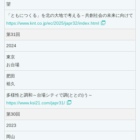
望
「ともにつくる」を北の大地で考える－共創社会の未来に向けて
https://www.knt.co.jp/ec/2025/japr32/index.html
第31回
2024
東京
お台場
肥田
裕久
多様性と調和～台場シティで調(ととの)う～
https://www.ksi21.com/japr31/
第30回
2023
岡山